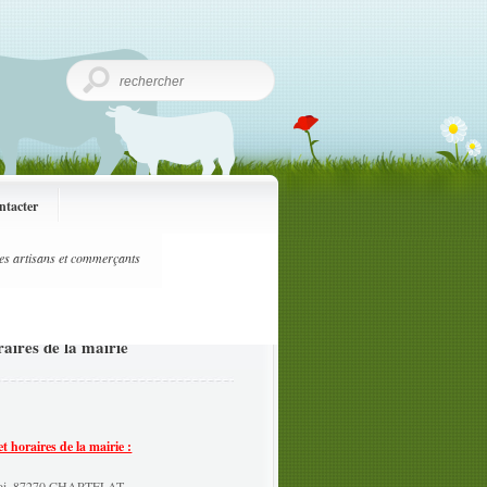
ntacter
es artisans et commerçants
aires de la mairie
 horaires de la mairie :
Eloi, 87270 CHAPTELAT