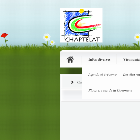
Infos diverses
Vie munic
Agenda et évènements
Les élus m
Info
Chaptelat
Marchés publics
Plans et rues de la Commune