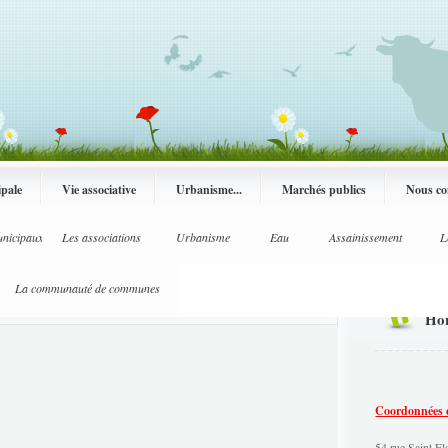
ipale
Vie associative
Urbanisme...
Marchés publics
Nous co
unicipaux
s pratiques
Les associations
Bulletin municipal
L'état civil
Urbanisme
L'école
Conseil Municipal
ALSH
Eau
Salle municipale
Assainissement
L
La communauté de communes
Hor
Coordonnées et
54 rue Saint 