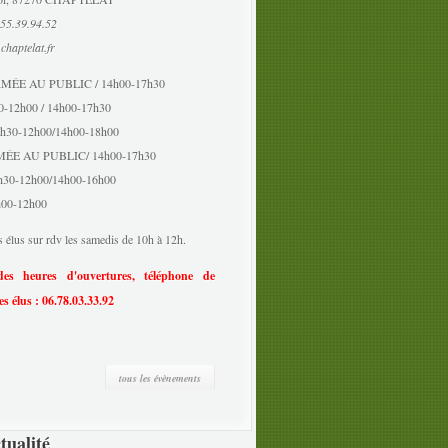
.55.39.94.52
chaptelat.fr
ERMÉE AU PUBLIC / 14h00-17h30
30-12h00 / 14h00-17h30
 8h30-12h00/14h00-18h00
RMÉE AU PUBLIC/ 14h00-17h30
8h30-12h00/14h00-16h00
h00-12h00
 élus sur rdv les samedis de 10h à 12h.
es heures d'ouvertures, téléphone de
s élus : 06.78.03.33.92
tous les évènements
tualité